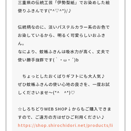
三重県の伝統工芸「伊勢型紙」でお染めした絵
便りふきんです(*^▽^*)/♪
伝統柄なのに、淡いパステルカラー系のお色で
お染しているから、明るく可愛らしいおふき
ん。
なにより、蚊帳ふきんは吸水力が高く、丈夫で
使い勝手抜群です(｀・ω・´)b
ちょっとしたおくばりギフトにも大人気♪
ぜひ蚊帳ふきんの使い心地の良さを、一度お試
しくださいませ～(*^ ^*)♡
☆しろちどりWEB SHOP↓からもご購入できま
すので、ご遠方の方はぜひご利用ください♪
https://shop.shirochidori.net/products/li